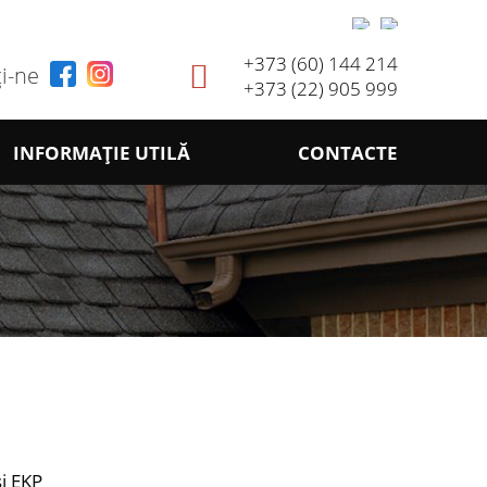
+373 (60) 144 214
i-ne
+373 (22) 905 999
INFORMAȚIE UTILĂ
CONTACTE
și EKP