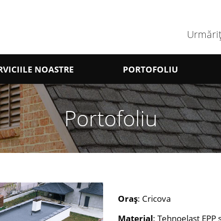
Urmăriț
RVICIILE NOASTRE
PORTOFOLIU
Portofoliu
Oraș
: Cricova
Material
: Tehnoelast EPP 