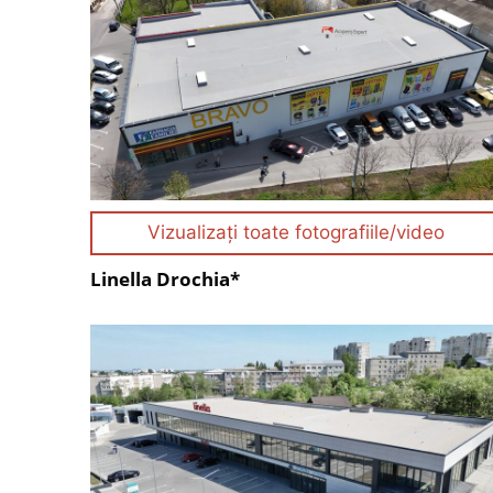
Vizualizați toate fotografiile/video
Linella Drochia*